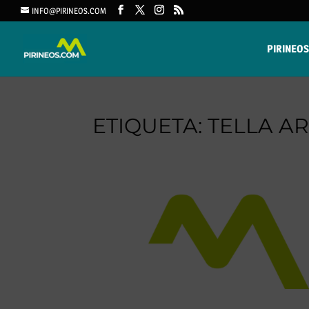
INFO@PIRINEOS.COM
PIRINEOS
ETIQUETA:
TELLA A