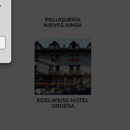
s
PELUQUERÍA
NIEVES AINSA
EDELWEISS HOTEL
ORDESA