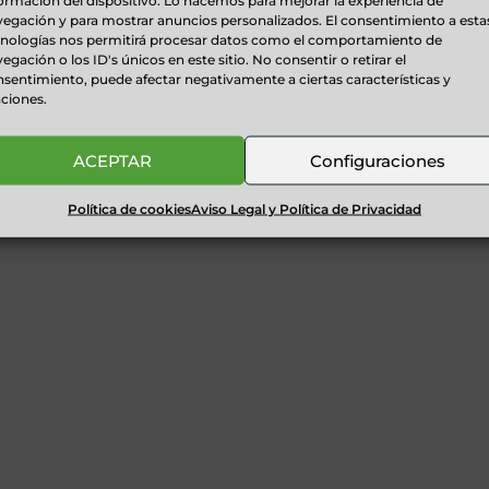
ormación del dispositivo. Lo hacemos para mejorar la experiencia de
egación y para mostrar anuncios personalizados. El consentimiento a esta
cnologías nos permitirá procesar datos como el comportamiento de
egación o los ID's únicos en este sitio. No consentir o retirar el
sentimiento, puede afectar negativamente a ciertas características y
ciones.
 Aragón,
ACEPTAR
Configuraciones
Política de cookies
Aviso Legal y Política de Privacidad