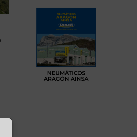
s
NEUMÁTICOS
ARAGÓN AINSA