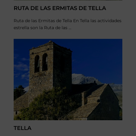
RUTA DE LAS ERMITAS DE TELLA
Ruta de las Ermitas de Tella En Tella las actividades
estrella son la Ruta de las ...
TELLA