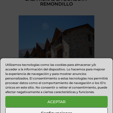
REMONDILLO
Utilizamos tecnologías como las cookies para almacenar y/o
acceder a la información del dispositivo. Lo hacemos para mejorar
la experiencia de navegación y para mostrar anuncios
personalizados. El consentimiento a estas tecnologías nos permitirá
procesar datos como el comportamiento de navegación o los ID's
únicos en este sitio. No consentir o retirar el consentimiento, puede
afectar negativamente a ciertas características y funciones.
HOTEL CASA CHULDIAN
ACEPTAR
Configuraciones