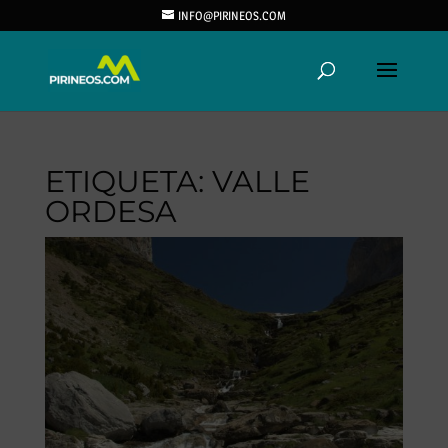
INFO@PIRINEOS.COM
ETIQUETA:
VALLE
ORDESA