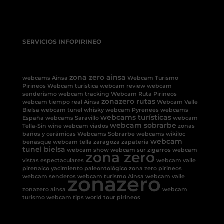
SERVICIOS INFOPIRINEO
zona zero ainsa
webcams Ainsa
Webcam Turismo
Pirineos
Webcam turística
webcam review
webcam
senderismo
webcam tracking
Webcam Ruta Pirineos
zonazero rutas
webcam tiempo real Ainsa
Webcam Valle
Bielsa
webcam tunel
whisky
webcam Pyrenees
webcams
webcams turísticas
España
webcams Saravillo
webcam
webcam sobrarbe
Tella-Sin
wine
webcam viados
zonas
baños y cerámicas
Webcams Sobrarbe
webcams
wikiloc
webcam
benasque
webcam tella
zaragoza
zapateria
tunel bielsa
webcam show
webcam sur
zigarros
webcam
zona zero
vistas espectaculares
webcam valle
pirenaico
yacimiento paleontológico
zona zero pirineos
zonazero
webcam senderos
webcam turismo Ainsa
webcam valle
zonazero ainsa
webcam
turismo
webcam tips
world tour pirineos