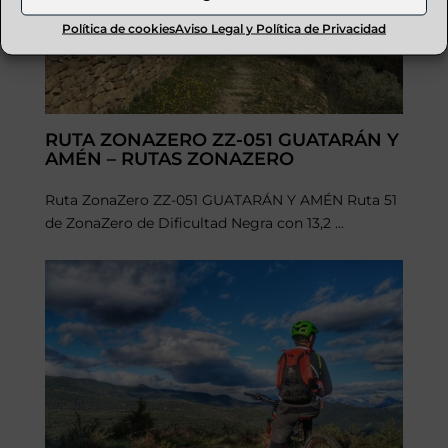
Política de cookies
Aviso Legal y Política de Privacidad
RUTA ZONAZERO ZZ-051 GUATARÁN Y
AMÉN – RUTAS ZONAZERO
Ruta ZonaZero ZZ-051 GUATARÁN Y AMÉN Ruta 51
de ZonaZero de Dificultad Negra con 13,2 ...