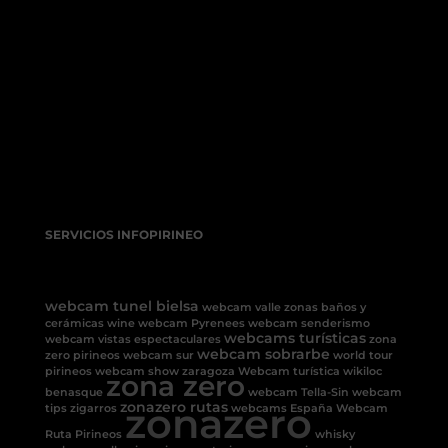
SERVICIOS INFOPIRINEO
webcam tunel bielsa
webcam valle
zonas baños y
cerámicas
wine
webcam Pyrenees
webcam senderismo
webcams turísticas
webcam vistas espectaculares
zona
webcam sobrarbe
zero pirineos
webcam sur
world tour
pirineos
webcam show
zaragoza
Webcam turística
wikiloc
zona zero
benasque
webcam Tella-Sin
webcam
zonazero rutas
zonazero
tips
zigarros
webcams España
Webcam
Ruta Pirineos
whisky