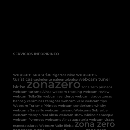
SERVICIOS INFOPIRINEO
webcam sobrarbe
webcams
zigarros
wine
turísticas
zonazero
webcam tunel
yacimiento paleontológico
bielsa
zona zero pirineos
webcam turismo Ainsa
webcam tracking
webcam review
webcam Tella-Sin
webcam senderos
webcam viados
zonas
baños y cerámicas
zaragoza
webcam valle
webcam tips
Webcam Turismo Pirineos
webcam senderismo
whisky
webcams Saravillo
webcam turismo
Webcams Sobrarbe
webcam tiempo real Ainsa
webcam show
wikiloc benasque
webcam Pyrenees
webcams Ainsa
zapateria
webcam vistas
zona zero
espectaculares
Webcam Valle Bielsa
zonazero rutas
zona zero